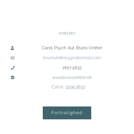
KONTAKT
Cand. Psych. Aut. Bruno Vinther
brunovinther@protonmail.com
2627 5633
www.brunovinther.dk
Cvr.nr. 32953832
Fortrolighed