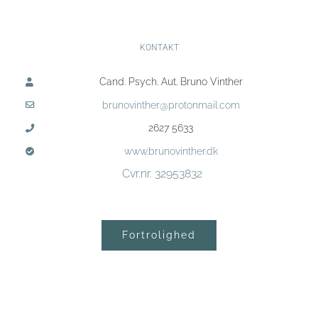
KONTAKT
Cand. Psych. Aut. Bruno Vinther
brunovinther@protonmail.com
2627 5633
www.brunovinther.dk
Cvr.nr. 32953832
Fortrolighed