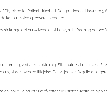
 af Styrelsen for Patientsikkerhed. Det gældende tidsrum er 5 år 
lfælde kan journalen opbevares længere.
es så længe det er nødvendigt af hensyn til afregning og bogfø
steret om dig, ved at kontakte mig. Efter autorisationslovens § 2
 om, at der laves en tilføjelse. Det vil jeg selvfølgelig altid gøre
len, har du altid ret til at få rettet eller slettet ukorrekte oplys