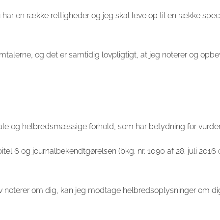
har en række rettigheder og jeg skal leve op til en række specifi
amtalerne, og det er samtidig lovpligtigt, at jeg noterer og opb
le og helbredsmæssige forhold, som har betydning for vurder
pitel 6 og journalbekendtgørelsen (bkg. nr. 1090 af 28. juli 
 noterer om dig, kan jeg modtage helbredsoplysninger om dig f