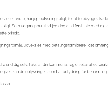
g selv eller andre, har jeg oplysningspligt, for at forebygge skad
ingspligt. Som udgangspunkt vil jeg dog altid først tale med di
tte princip.
fregningsformål, udveksles med betalingsformidlere i det omfan
dre end dig selv, f.eks. af din kommune, region eller af et forsi
eregives kun de oplysninger, som har betydning for behandling
kasso.