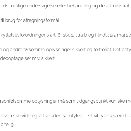
bedst mulige undersøgelse eller behandling og de administrati
il brug for afregningsformål.
sesforordningens art. 6, stk. 1, litra b og f [indtil 25. maj 2018
 og andre følsomme oplysninger sikkert og fortroligt. Det bety
deooptagelser m.v. sikkert.
personfølsomme oplysninger må som udgangspunkt kun ske me
dsloven ske videregivelse uden samtykke. Det vil typisk være ti
itel 9.