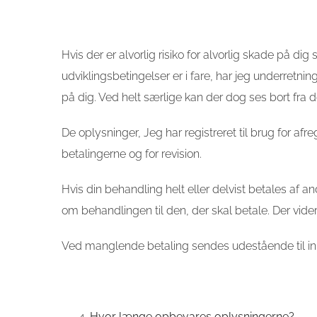
Hvis der er alvorlig risiko for alvorlig skade på di
udviklingsbetingelser er i fare, har jeg underretn
på dig. Ved helt særlige kan der dog ses bort fra de
De oplysninger, Jeg har registreret til brug for a
betalingerne og for revision.
Hvis din behandling helt eller delvist betales af an
om behandlingen til den, der skal betale. Der vid
Ved manglende betaling sendes udestående til in
Hvor længe opbevares oplysningerne?